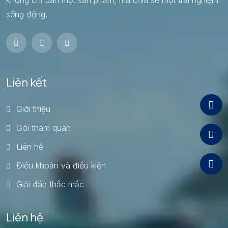
~3.5 Giờ
sống động.
Không ghép đoàn
Liên kết
Giới thiệu
Gói tham quan
Liên hệ
Điều khoản và điều kiện
Giải đáp thắc mắc
Liên hệ