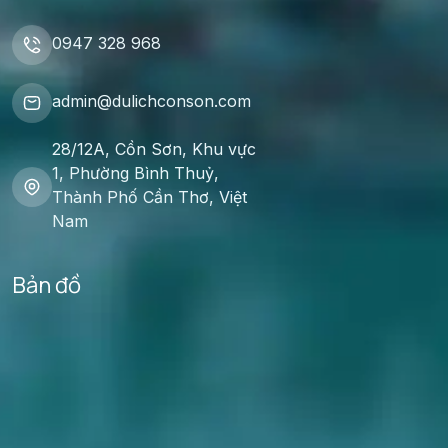
Gói thú vị từ Thiên nhiên
0947 328 968
4 Trải nghiệm
~3.5 Giờ
admin@dulichconson.com
Không ghép đoàn
28/12A, Cồn Sơn, Khu vực
1, Phường Bình Thuỷ,
Thành Phố Cần Thơ, Việt
Nam
Bản đồ