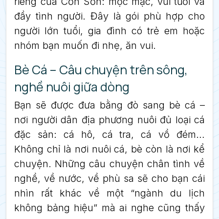
riêng của Cồn Sơn: mộc mạc, vui tươi và
đầy tình người. Đây là gói phù hợp cho
người lớn tuổi, gia đình có trẻ em hoặc
nhóm bạn muốn đi nhẹ, ăn vui.
Bè Cá – Câu chuyện trên sông,
nghề nuôi giữa dòng
Bạn sẽ được đưa bằng đò sang bè cá –
nơi người dân địa phương nuôi đủ loại cá
đặc sản: cá hô, cá tra, cá vồ đém…
Không chỉ là nơi nuôi cá, bè còn là nơi kể
chuyện. Những câu chuyện chân tình về
nghề, về nước, về phù sa sẽ cho bạn cái
nhìn rất khác về một “ngành du lịch
không bảng hiệu” mà ai nghe cũng thấy